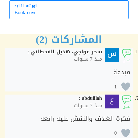
الورشة التالية
Book cover
الورشة التالية
المشاركات (2)
سحر عواجي، هديل القحطاني
:
منذ
7 سنوات
ق
دعة
1
:
abdulilah
منذ
7 سنوات
ق
رة الغلاف والنقش عليه رائعه
0