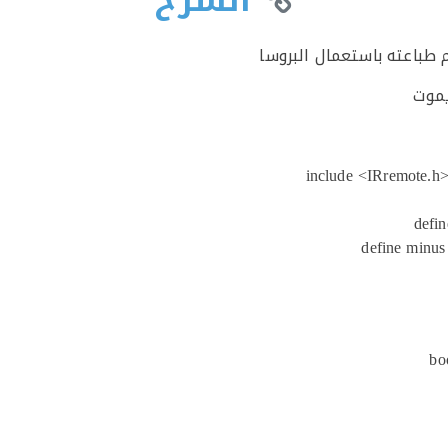
الشرح
يموت
bo