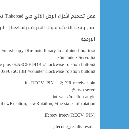
عمل تصميم لأجزاء الرجل الآلي في Tinkercad ثم طباعته باستعمال البروسا
عمل برمجة التحكم بحركة السيرفو باستعمال الر
البرمجة
#include <IRremote.h> //must copy IRremote library to arduino libraries
#include <Servo.h>
#define plus 0xA3C8EDDB //clockwise rotation button
#define minus 0xF076C13B //counter clockwise rotation button
int RECV_PIN = 2; //IR receiver pin
Servo servo;
int val; //rotation angle
ol cwRotation, ccwRotation; //the states of rotation
IRrecv irrecv(RECV_PIN);
decode_results results;