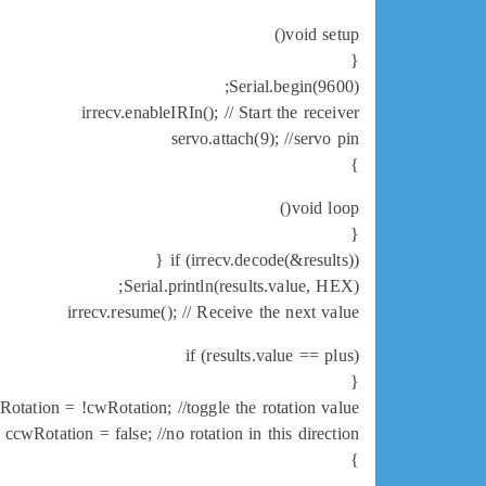
void setup()
{
Serial.begin(9600);
irrecv.enableIRIn(); // Start the receiver
servo.attach(9); //servo pin
}
void loop()
{
if (irrecv.decode(&results)) {
Serial.println(results.value, HEX);
irrecv.resume(); // Receive the next value
if (results.value == plus)
{
Rotation = !cwRotation; //toggle the rotation value
ccwRotation = false; //no rotation in this direction
}