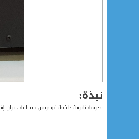
نبذة:
مدرسة ثانوية حاكمة أبوعريش بمنطقة جيزان إش