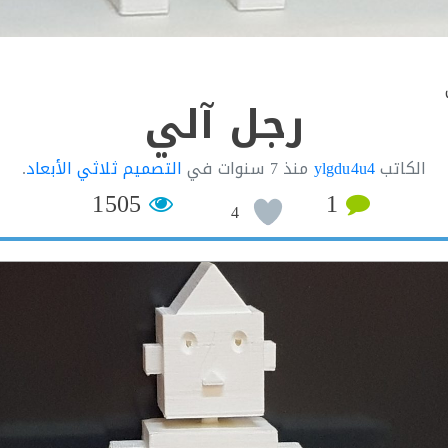
رجل آلي
الكاتب
ylgdu4u4
منذ
7 سنوات
في
التصميم ثلاثي الأبعاد
.
1505
1
4