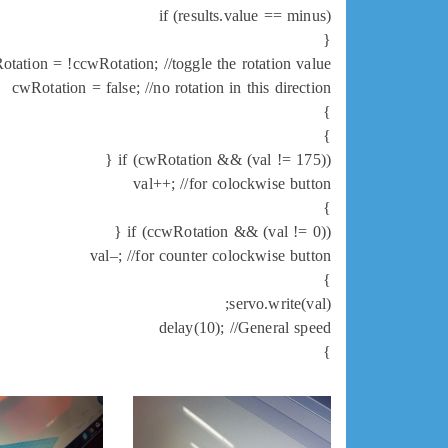
if (results.value == minus)
{
tation = !ccwRotation; //toggle the rotation value
cwRotation = false; //no rotation in this direction
}
}
if (cwRotation && (val != 175)) {
val++; //for colockwise button
}
if (ccwRotation && (val != 0)) {
val–; //for counter colockwise button
}
servo.write(val);
delay(10); //General speed
}