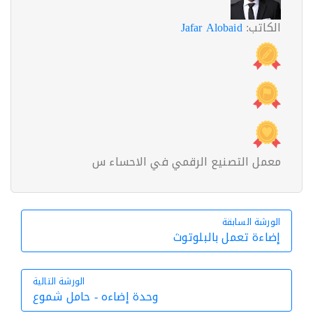
الكاتب:
Jafar Alobaid
معمل التصنيع الرقمي في الاحساء س
الورشة السابقة
الورشة السابقة
إضاءة تعمل بالبلوتوث
الورشة التالية
وحدة إضاءه - حامل شموع
الورشة التالية