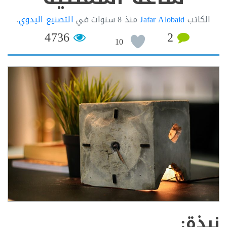
كاتب
Jafar Alobaid
منذ
8 سنوات
في
التصنيع اليدوي
.
4736
2
10
ذة: