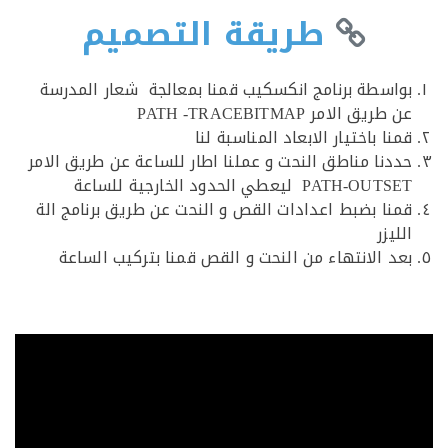
طريقة التصميم
واسطة برنامج انكسكيب قمنا بمعالجة شعار المدرسة
طريق الامر PATH -TRACEBITMAP
نا باختيار الابعاد المناسبة لنا
ددنا مناطق النحت و عملنا اطار للساعة عن طريق الامر
PATH-OUT ليعطي الحدود الخارجية للساعة
منا بضبط اعدادات القص و النحت عن طريق برنامج الة
ليزر
عد الانتهاء من النحت و القص قمنا بتركيب الساعة