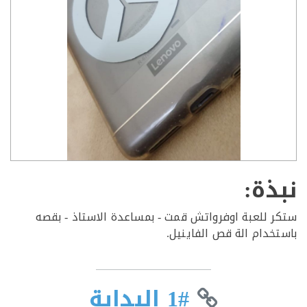
ذة:
 للعبة اوفرواتش قمت - بمساعدة الاستاذ - بقصه
خدام الة قص الفاينيل.
1# البداية