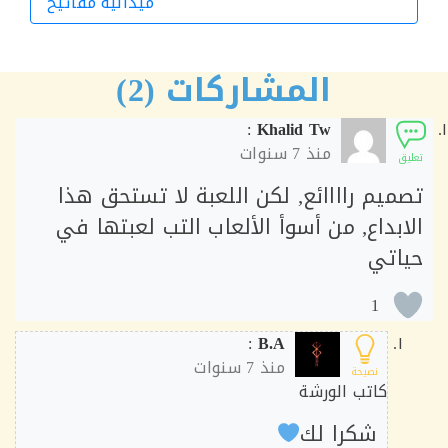
ميدالية مفاتيح
الورشة التالية
المشاركات (2)
:
Khalid Tw
منذ
7 سنوات
ق
ميم راااائع, لكن اللعبة لا تستحق هذا
ابداع, من أسوأ الألعاب التب لعبتها في
اتي
1
:
B.A
منذ
7 سنوات
نصيحة
كاتب الورشة
شكرا لك