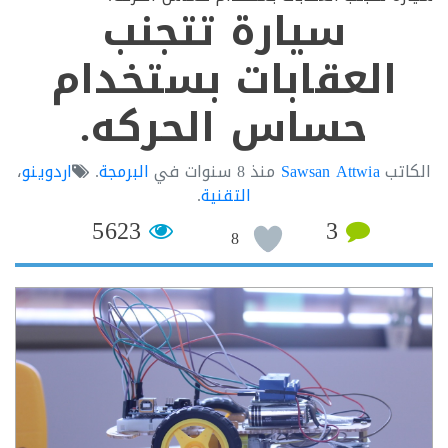
سيارة تتجنب
العقابات بستخدام
حساس الحركه.
تب
Sawsan Attwia
منذ
8 سنوات
في
البرمجة
.
اردوينو
،
التقنية
.
5623
3
8