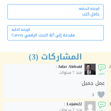
الورشة السابقة
الورشة السابقة
حامل كتب
الورشة التالية
مقدمة إلى آلة النحت الرقمي Carvey
الورشة التالية
المشاركات (3)
:
Jafar Alobaid
منذ
7 سنوات
ق
ل جميل
3
:
Lojain22
منذ
7 سنوات
ق