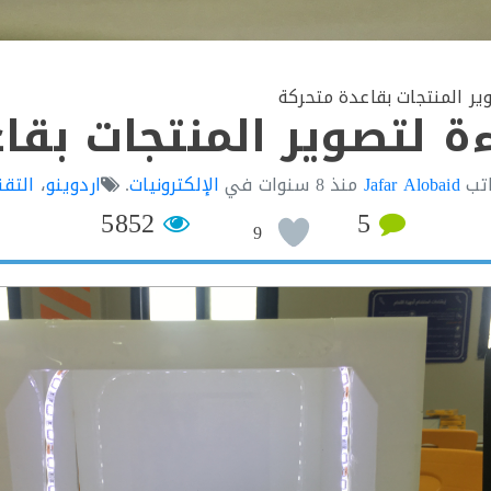
ر المنتجات بقاعدة متحركة
 لتصوير المنتجات بقا
اتب
Jafar Alobaid
منذ
8 سنوات
في
الإلكترونيات
.
اردوينو
،
التقن
5852
5
9