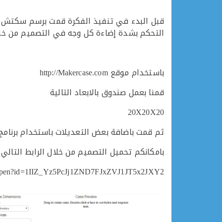
قبل البدء في تنفيذ الفكرة قمت برسم سكتش مبد
التحكم بشدة إضاءة كل وجه في التصميم من خلال
باستخدام موقع http://Makercase.com
قمنا بعمل صندوق بالابعاد التالية
20X20X20
ثم قمت باضافة بعض التعديلات باستخدام برنام
بامكانكم تحميل التصميم من خلال الرابط التالي :
om/open?id=1IIZ_Yz5PcJj1ZND7FJxZVJ1JT5x2JXY2