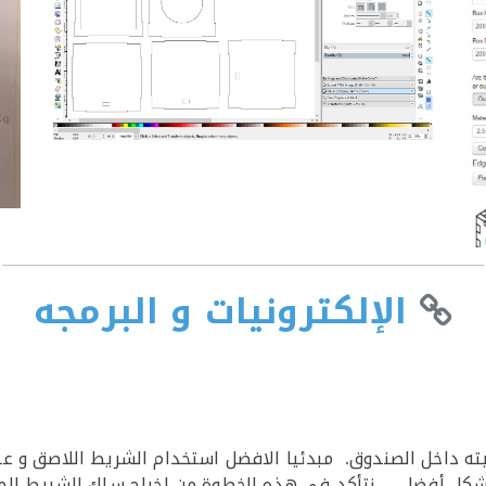
الإلكترونيات و البرمجه
ه داخل الصندوق. مبدئيا الافضل استخدام الشريط اللاصق و عن
كل أفضل. نتأكد في هذه الخطوة من اخراج سلك الشريط المتصل