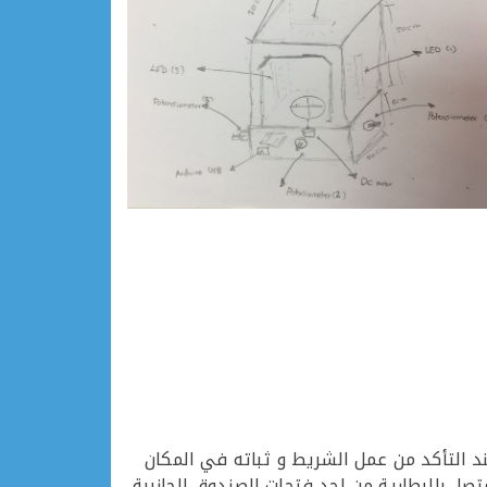
د التأكد من عمل الشريط و ثباته في المكان
 بالبطارية من احد فتحات الصندوق الجانبية.