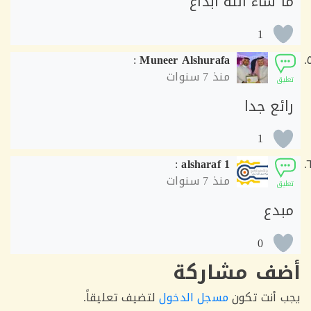
شاء الله ابداع
1
:
Muneer Alshurafa
منذ
7 سنوات
ق
ع جدا
1
:
alsharaf 1
منذ
7 سنوات
ق
دع
0
ف مشاركة
أنت تكون
مسجل الدخول
لتضيف تعليقاً.