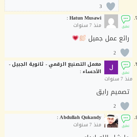
3
:
Hatun Musawi
منذ
7 سنوات
ق
ئع عمل جميل
2
معمل التصنيع الرقمي - ثانوية الجبيل -
الأحساء
:
ق
7 سنوات
ميم رايق
2
:
Abdullah Qukandy
منذ
7 سنوات
ق