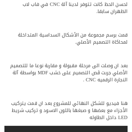
لحسن الحظ كانت تتوفر لدينا آلة CNC في فاب لاب
ران سابقا.
برسم مجموعة من الأشكال السداسية المتداخلة
كاة التصميم الأصلي.
ان وصلت الى مرحلة مقبولة و مقاربة نوعا ما للتصميم
الأصلي جربت قَص التصميم على خشب MDF بواسطة آلة
ة الرقميه CNC .
فيديو للشكل النهائي للمشروع بعد ان قمت يتركيب
زاء مع بعضها و صبغها باللون الاسود و تركيب شريط
له