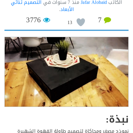
لكاتب
Jafar Alobaid
منذ
7 سنوات
في
التصميم ثنائي
الأبعاد
.
3776
7
13
ذة:
ج مصغر ومحاكاة لتصميم طاولة القهوة الشهيرة