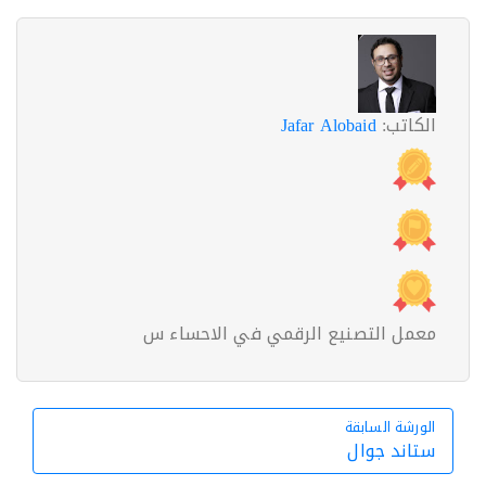
الكاتب:
Jafar Alobaid
معمل التصنيع الرقمي في الاحساء س
الورشة السابقة
الورشة السابقة
ستاند جوال