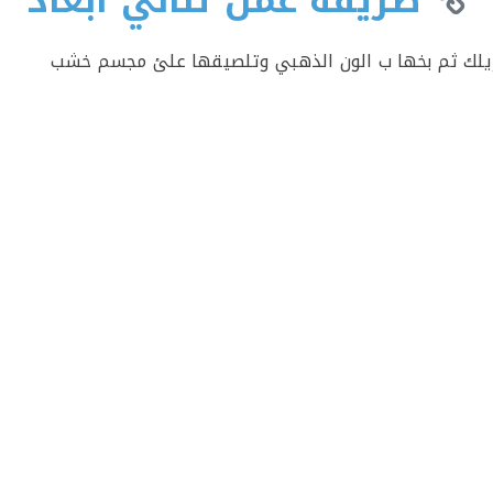
طريقة عمل ثنائي ابعاد
ريلك ثم بخها ب الون الذهبي وتلصيقها علئ مجسم خشب