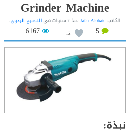
Grinder Machine
كاتب
Jafar Alobaid
منذ
7 سنوات
في
التصنيع اليدوي
.
6167
5
12
ذة: