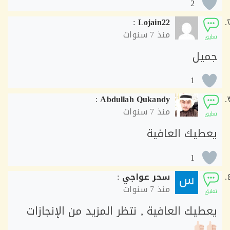
2
:
Lojain22
منذ
7 سنوات
ق
يل
1
:
Abdullah Qukandy
منذ
7 سنوات
ق
طيك العافية
1
سحر عواجي
:
منذ
7 سنوات
ق
طيك العافية , نتظر المزيد من الإنجازات