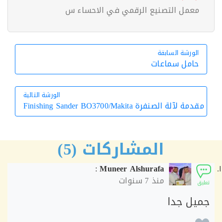
معمل التصنيع الرقمي في الاحساء س
الورشة السابقة
الورشة السابقة
حامل سماعات
الورشة التالية
مة لآلة الصنفرة Finishing Sander BO3700/Makita
الورشة التالية
المشاركات (5)
:
Muneer Alshurafa
منذ
7 سنوات
ق
يل جدا