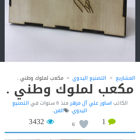
اريع
التصنيع اليدوي
مكعب لملوك وطني .
كعب لملوك وطني .
لكاتب
اساور علي آل مزهر
منذ
8 سنوات
في
التصنيع
اليدوي
.
الفن
.
3432
1
6