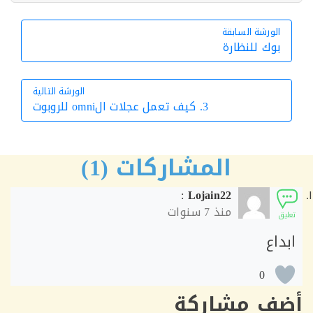
الورشة السابقة
الورشة السابقة
بوك للنظارة
الورشة التالية
3. كيف تعمل عجلات الomni للروبوت
الورشة التالية
المشاركات (1)
:
Lojain22
منذ
7 سنوات
ق
اع
0
ف مشاركة