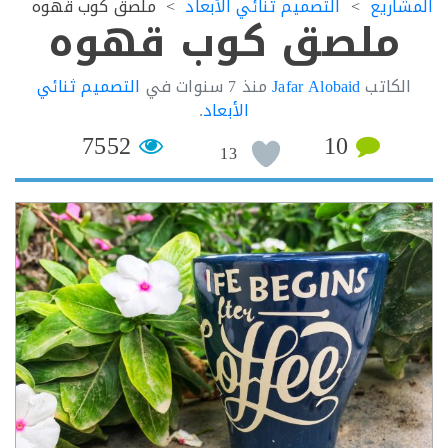
اريع
التصميم ثنائي الأبعاد
ملصق كوب قهوه
ملصق كوب قهوه
لكاتب
Jafar Alobaid
منذ
7 سنوات
في
التصميم ثنائي
الأبعاد
.
7552
10
13