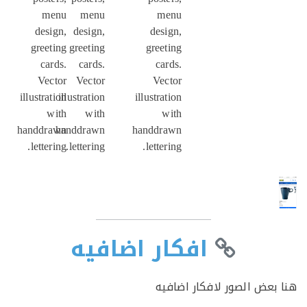
menu
menu
menu
design,
design,
design,
greeting
greeting
greeting
cards.
cards.
cards.
Vector
Vector
Vector
illustration
illustration
illustration
with
with
with
handdrawn
handdrawn
handdrawn
lettering.
lettering.
lettering.
افكار اضافيه
بعض الصور لافكار اضافيه