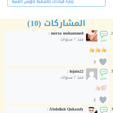
زيارة قيادات تعليمية للورش الفنية
الورشة التالية
المشاركات (10)
:
merza mohammed
منذ
7 سنوات
ق
3
:
lojain22
منذ
7 سنوات
ق
2
:
Abdullah Qukandy