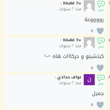
:
Khalid Tw
منذ
7 سنوات
ق
وووعة
0
:
Khalid Tw
منذ
7 سنوات
ق
تشينو و حركااات هاه ^-^
0
نواف حدادي
:
منذ
7 سنوات
ق
يل
0