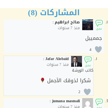
المشاركات (8)
صالح ابراهيم
:
منذ
7 سنوات
ق
مييل
4
:
Jafar Alobaid
منذ
7 سنوات
تعليق
كاتب الورشة
شكرا لذوقك الأجمل
2
:
jumana masmali
منذ
7 سنوات
ق