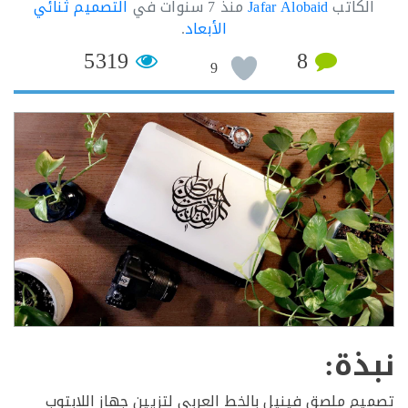
لكاتب
Jafar Alobaid
منذ
7 سنوات
في
التصميم ثنائي
الأبعاد
.
5319
8
9
ذة:
م ملصق فينيل بالخط العربي لتزيين جهاز اللابتوب