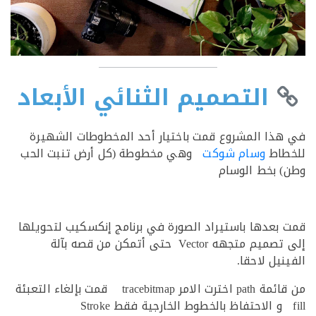
التصميم الثنائي الأبعاد
ذا المشروع قمت باختيار أحد المخطوطات الشهيرة
طاط
وسام شوكت
وهي مخطوطة (كل أرض تنبت الحب
 بخط الوسام
بعدها باستيراد الصورة في برنامج إنكسكيب لتحويلها
إلى تصميم متجهه Vector حتى أتمكن من قصه بآلة
يل لاحقا.
من قائمة path اخترت الامر tracebitmap قمت بإلغاء التعبئة