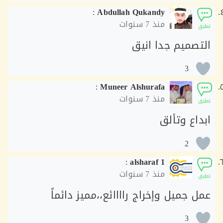
:
Abdullah Qukandy
منذ
7 سنوات
ق
تصميم جدا انيق
3
:
Muneer Alshurafa
منذ
7 سنوات
ق
داع وتألق
2
:
alsharaf 1
منذ
7 سنوات
ق
 جميل وإخراج راااائع،،مميز دائماً
3