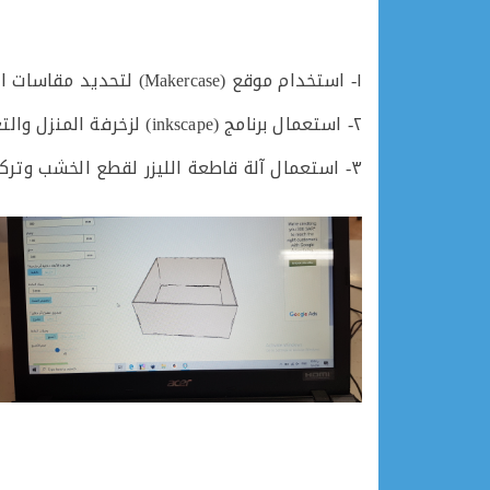
١- استخدام موقع (Makercase) لتحديد مقاسات المنزل.
٢- استعمال برنامج (inkscape) لزخرفة المنزل والتعديل عليه.
٣- استعمال آلة قاطعة الليزر لقطع الخشب وتركيب المنزل.