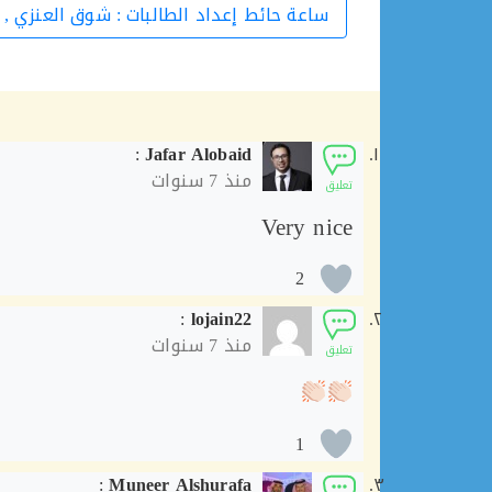
ساعة حائط إعداد الطالبات : شوق العنزي , 
:
Jafar Alobaid
منذ
7 سنوات
تعليق
Very nice
2
:
lojain22
منذ
7 سنوات
تعليق
1
:
Muneer Alshurafa