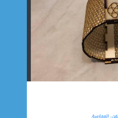
فن
،
الممارسة
.