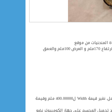
In- موقع http://www.makercase.com/ لتصميم الصندوق 3- تحميل اداة المنحنيات من موقع
https://inkscape.org/en/~drphonon/★living-hinge-creator لاضافة خطوط الانحناء 4- ابعاد الصندوق الي استخدمتها الارتفاع 170ملم و العرض 100ملم والعمق
1- بعد تشغيل برنامج Inkscape نضغط على File حتنزلنا قائمة نختار منها Document Properties لتغيير حجم ورقة العمل. نغير قيمة Width ل400.00000 ملم وقيمة
ج الاول الي هوا مجسم الي في الاعلى نعمل المستطيل في موقع http://www.makercase.com/ وبعد تحميل المجسم على جهاز الكومبيوتر نضع