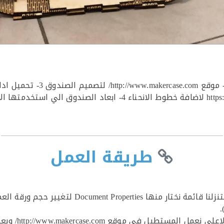
عمل وحده اضائة المتطلبات 1- برنامج kscape 2
طريقة العمل
2- نبدا النموذ