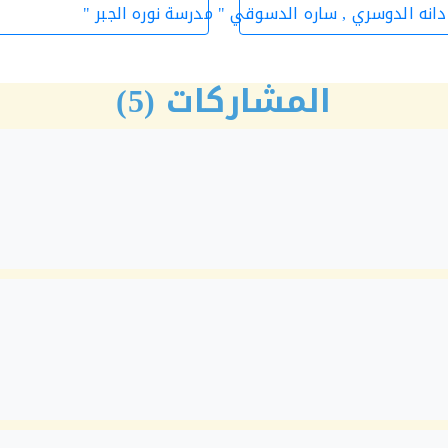
دانه الدوسري , ساره الدسوقي " مدرسة نوره الجبر "
المشاركات (5)