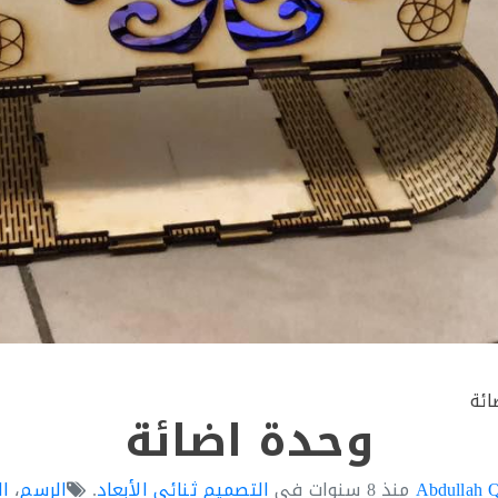
ائة
وحدة اضائة
Abdullah 
منذ
8 سنوات
في
التصميم ثنائي الأبعاد
.
الرسم
،
ال