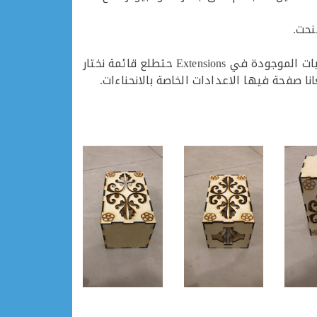
5- نبدا نسوي النموذج الثاني وهوا القاعده السفلية للمجسم حنستخدم نفس النموذج الاول بالاضافة الى المنحنيات الموجودة في Extensions حتطلع قائمة نختار