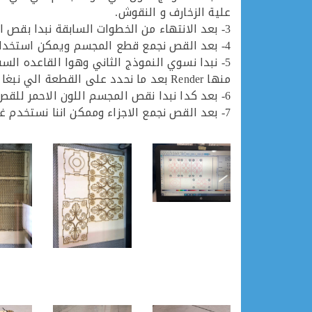
علية الزخارف و النقوش.
3- بعد الانتهاء من الخطوات السابقة نبدا بقص النموذج الاول اللون الاحمر للقص بسماكة 0.035 و اللون الاسود للنحت.
4- بعد القص نجمع قطع المجسم ويمكن استخدام غراء المسدس للصقها ببعض.
منها Render بعد ما نحدد على القطعة الي نبغا نضيف عليها الانحناءات من Render نختار Living Hinge وحتنفك معانا صفحة فيها الاعدادات الخاصة بالانحناءات.
6- بعد كدا نبدا نقص المجسم اللون الاحمر للقص بسمك 0.035 و اللون الاسود للنحت.
7- بعد القص نجمع الاجزاء وممكن اننا نستخدم غراء المسدس لالصاق القطع ببعض.