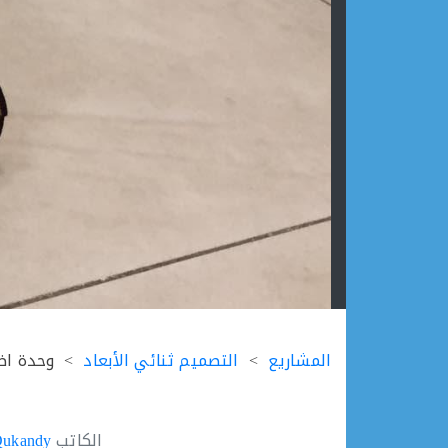
Ski
t
المشاريع
التصميم ثنائي الأبعاد
وحدة اض
conten
الكاتب
Qukandy