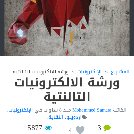
اريع
الإلكترونيات
ورشة الالكترونيات التالنتية
ورشة الالكترونيات
التالنتية
اتب
Mohammed Samara
منذ
8 سنوات
في
الإلكترونيات
.
اردوينو
،
التقنية
.
5877
3
4