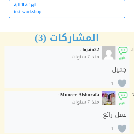
الورشة التالية
test workshop
الورشة التالية
المشاركات (3)
:
lojain22
منذ
7 سنوات
ق
يل
1
:
Muneer Alshurafa
منذ
7 سنوات
ق
ل رائع
1