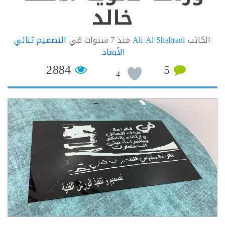
خالد
كاتب
Ali Al Shahrani
منذ
7 سنوات
في
التصميم ثنائي
الأبعاد
.
2884
5
4