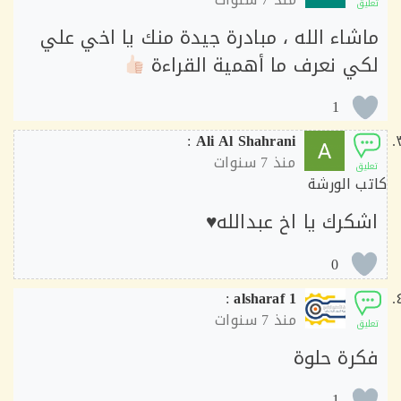
ق
شاء الله ، مبادرة جيدة منك يا اخي علي
ي نعرف ما أهمية القراءة
1
:
Ali Al Shahrani
منذ
7 سنوات
ق
 الورشة
كرك يا اخ عبدالله♥️
0
:
alsharaf 1
منذ
7 سنوات
ق
رة حلوة
1