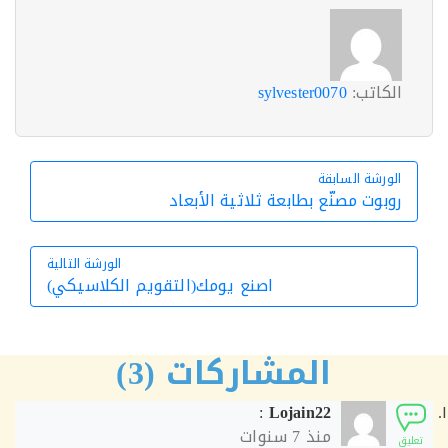
الكاتب:
sylvester0070
الورشة السابقة
الورشة السابقة
روبوت مصنّع بطابعة ثلاثية الأبعاد
الورشة التالية
اصنع يومك(التقويم الكلاسيكي)
الورشة التالية
المشاركات (3)
:
Lojain22
منذ
7 سنوات
ق