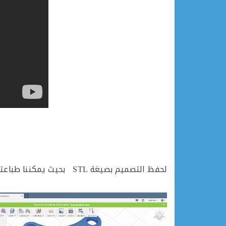
لحفظ التصميم بصيغة STL بحيث يمكننا طباعته بالطابعة ثلاثية الابعاد اتبع الخطوات المشروحة في الصور المرفقة