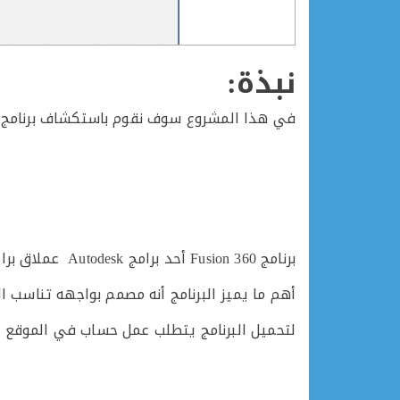
نبذة:
في هذا المشروع سوف نقوم باستكشاف برنامج Fusion 360 و نعمل مشروع بسيط عبارة عن سبنر وذلك للتعرف على البرنامج واهم الادوات الموجودة في
برنامج Fusion 360 أحد برامج Autodesk عملاق برامج التصاميم الهندسية CAD
أهم ما يميز البرنامج أنه مصمم بواجهه تناسب ا
لتحميل البرنامج يتطلب عمل حساب في الموقع ال