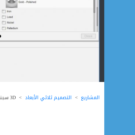
Ski
t
المشاريع
التصميم ثلاثي الأبعاد
3D سبنر
conten