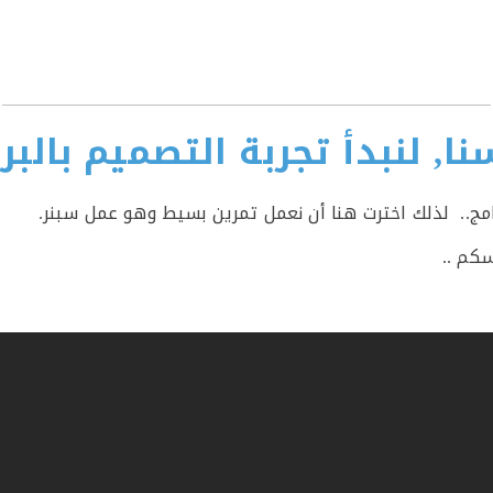
ا, لنبدأ تجربة التصميم بالبرن
مج.. لذلك اخترت هنا أن نعمل تمرين بسيط وهو عمل سبنر.
سكم ..