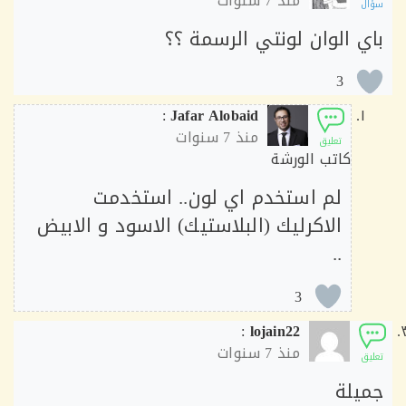
منذ
7 سنوات
ل
ي الوان لونتي الرسمة ؟؟
3
:
Jafar Alobaid
منذ
7 سنوات
تعليق
كاتب الورشة
لم استخدم اي لون.. استخدمت
الاكرليك (البلاستيك) الاسود و الابيض
..
3
:
lojain22
منذ
7 سنوات
ق
يلة