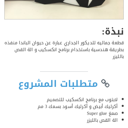
ذة:
 جماليه للديكور الجداري عبارة عن حيوان الباندا منفذه
قة هندسية باستخدام برنامج انكسكيب و الة القص
ر
متطلبات المشروع
ابتوب مع برنامج انكسكيب للتصميم
رليك أبيض و أكرليك أسود بسمك 3 مم
 Super glue
ة القص بالليزر