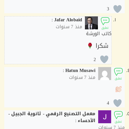
3
:
Jafar Alobaid
منذ
7 سنوات
تعليق
كاتب الورشة
شكرا
2
:
Hatun Musawi
منذ
7 سنوات
ق
4
معمل التصنيع الرقمي - ثانوية الجبيل -
الأحساء
:
ق
7 سنوات