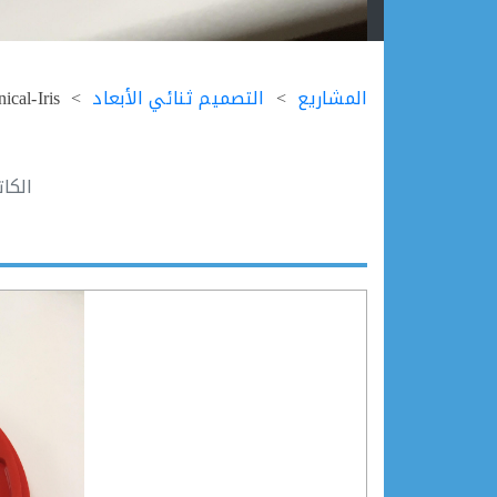
Ski
t
المشاريع
التصميم ثنائي الأبعاد
ical-Iris
conten
الكا