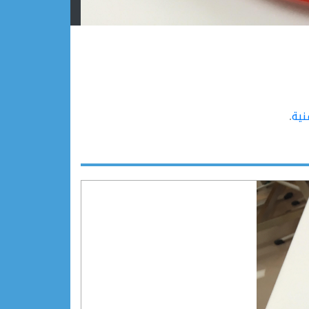
نية
.