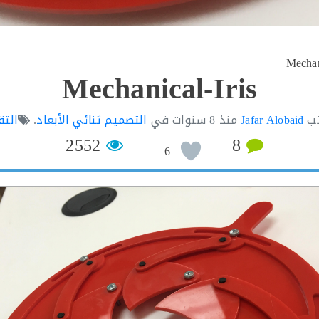
Mechan
Mechanical-Iris
تب
Jafar Alobaid
منذ
8 سنوات
في
التصميم ثنائي الأبعاد
.
التق
2552
8
6