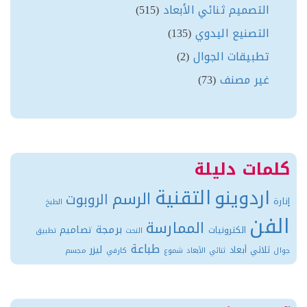
التصميم ثنائي الأبعاد
(515)
التصنيع اليدوي
(135)
تطبيقات الجوال
(2)
غير مصنف
(73)
مات دليلة
التقنية
اردوينو
الرسم
الروبوت
ة
الطبخ
فن
الممارسة
برمجة
تصاميم
الكترونيات
النحت
تطبيق
طباعة
ليزر
ثلاثي أبعاد
ثنائي الأبعاد
شموع
كارفي
مجسم