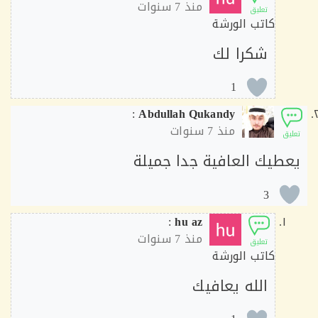
منذ
7 سنوات
تعليق
كاتب الورشة
شكرا لك
1
:
Abdullah Qukandy
منذ
7 سنوات
ق
طيك العافية جدا جميلة
3
:
hu az
منذ
7 سنوات
تعليق
كاتب الورشة
الله يعافيك