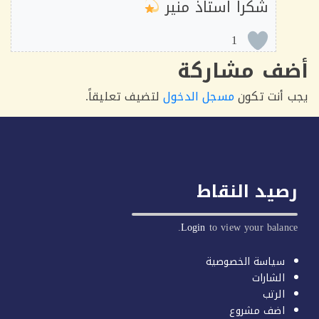
شكرا استاذ منير
1
ف مشاركة
أنت تكون
مسجل الدخول
لتضيف تعليقاً.
يد النقاط
Login
to view your balan
سياسة الخصوصية
الشارات
الرتب
اضف مشروع