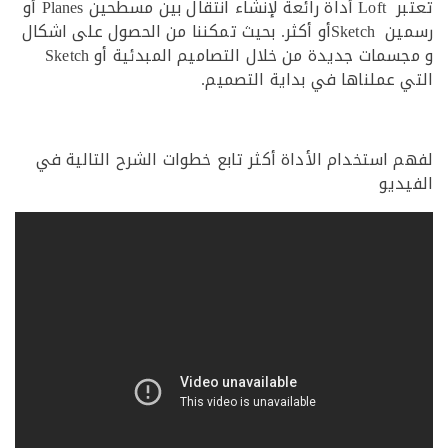
تعتبر Loft أداة رائعة لإنشاء انتقال بين مسطحين Planes أو
رسمين Sketchأو أكثر. بحيث تمكننا من الحصول على اشكال
و مجسمات جديدة من خلال التصاميم المبدئية أو Sketch
 عملناها في بداية التصميم.
 استخدام الأداة أكثر تابع خطوات الشرح التالية في
ديو