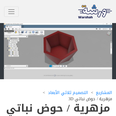
اريع
التصميم ثلاثي الأبعاد
ية / حوض نباتي 3D
زهرية / حوض نباتي