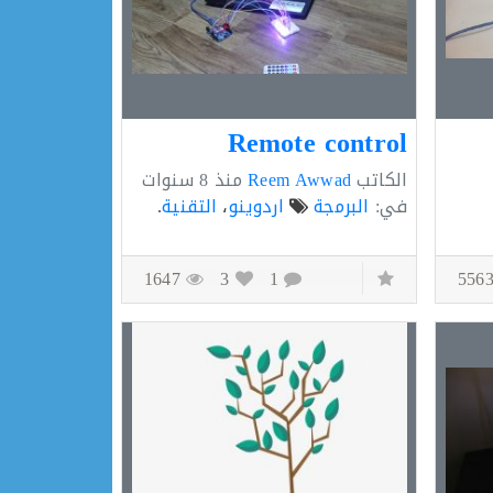
Remote control
الكاتب
Reem Awwad
منذ
8 سنوات
في:
البرمجة
اردوينو
،
التقنية
.
1647
3
1