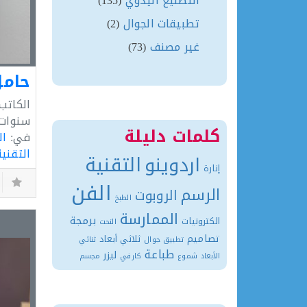
التصنيع اليدوي
(135)
تطبيقات الجوال
(2)
غير مصنف
(73)
الكاتب
سنوات
كلمات دليلة
في:
ال
التقنية
التقنية
اردوينو
إنارة
الفن
الرسم
الروبوت
الطبخ
الممارسة
برمجة
الكترونيات
النحت
تصاميم
ثلاثي أبعاد
تطبيق جوال
ثنائي
طباعة
ليزر
الأبعاد
شموع
كارفي
مجسم