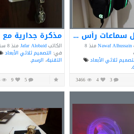
حامل سماعات رأس مكتبي
Nawaf Alhussain
منذ
8
الكاتب
Jafar Alobaid
منذ
8 سنوات
في:
التصميم ثلاثي الأبعاد
تصميم ثلاثي الأبعاد
التقنية
،
الرسم
.
.
3526
9
5
3466
4
3