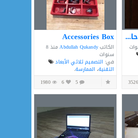
مذكرة جدارية مع حامل للمفاتيح
Accessories Box
الكاتب
Abdullah Qukandy
منذ
8
سنوات
في:
التصميم ثلاثي الأبعاد
التقنية
،
الممارسة
.
1980
6
5