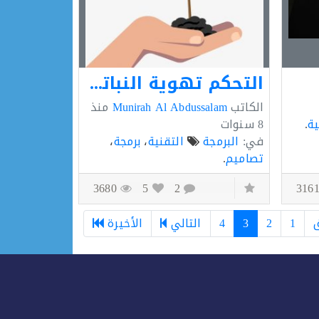
التحكم تهوية النباتات باستخدام حساس الحرارة
الكاتب
Munirah Al Abdussalam
منذ
ية
.
8 سنوات
في:
البرمجة
التقنية
،
برمجة
،
تصاميم
.
3680
5
2
1
2
3
4
التالي
الأخيرة