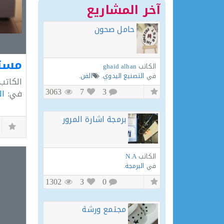
آخر المشاريع
حامل صحون
مستش
الكاتب
ghaid alhan
في
التصنيع اليدوي
.
الفن
.
الكاتب
3063
7
3
في:
ال
برمجة اشارة المرور
الكاتب
N.A
في
البرمجة
.
1302
3
0
مجتمع ورشة