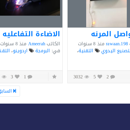
اصل المرنه
الاضاءة التفاعليه
rawaan.198
منذ
8 سنوات
الكاتب
Ameerah
منذ
8 سنوات
تصنيع اليدوي
التقنية
،
في:
البرمجة
اردوينو
،
التقن
3161
3
1
3032
5
2
السابق