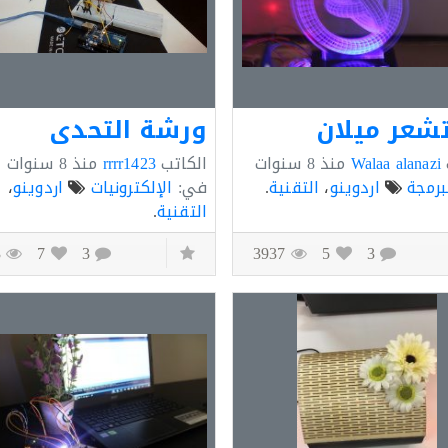
عر ميلان
ورشة التحدي
Walaa alanazi
منذ
8 سنوات
الكاتب
rrrr1423
منذ
8 سنوات
برمجة
اردوينو
،
التقنية
.
في:
الإلكترونيات
اردوينو
،
التقنية
.
5563
7
3
3937
5
3