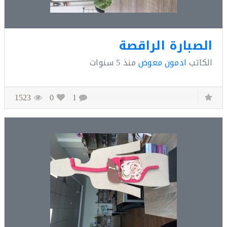
صبارة الراقصة
كاتب
ادمون معوض
منذ
5 سنوات
1523
0
1