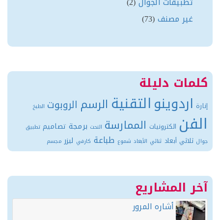
تطبيقات الجوال
(2)
غير مصنف
(73)
مات دليلة
التقنية
اردوينو
الرسم
الروبوت
ة
الطبخ
فن
الممارسة
برمجة
تصاميم
الكترونيات
النحت
تطبيق
طباعة
ليزر
ثلاثي أبعاد
ثنائي الأبعاد
شموع
كارفي
مجسم
ر المشاريع
أشاره المرور