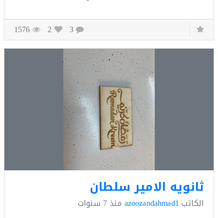
1576
2
3
نويه الامير سلطان
كاتب
azoozandahmad1
منذ
7 سنوات