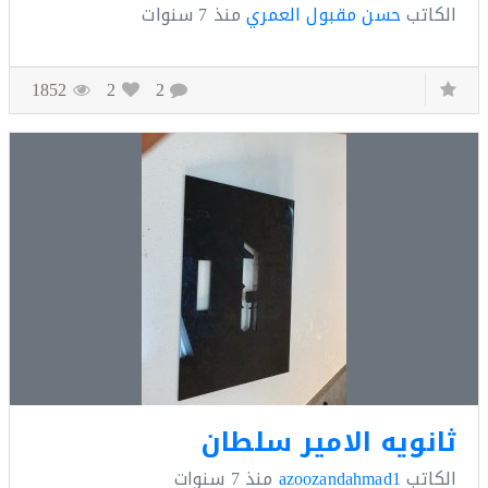
كاتب
حسن مقبول العمري
منذ
7 سنوات
1852
2
2
نويه الامير سلطان
كاتب
azoozandahmad1
منذ
7 سنوات