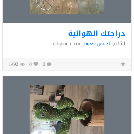
اجتك الهوائية
كاتب
ادمون معوض
منذ
5 سنوات
1492
0
0