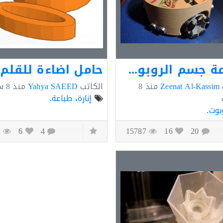
طباعة جسم الروبوت بطابعة ال3D
حامل اضاءة للقلم
Zeenat Al-Kassim
منذ
8
الكاتب
Yahya SAEED
منذ
8 سنوات
إنارة
،
طباعة
.
بوت
.
7932
6
4
15787
16
20