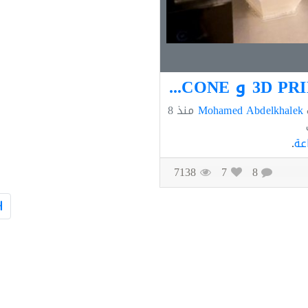
3D PRINTS و SILICONEصب 2 الاسمنت السائرين باستخدام
Mohamed Abdelkhalek
منذ
8
عة
.
7138
7
8