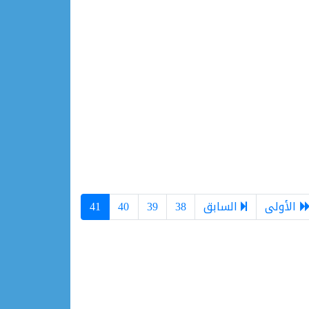
الأولى
السابق
38
39
40
41