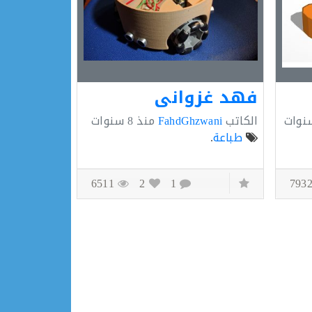
فهد غزواني
الكاتب
FahdGhzwani
منذ
8 سنوات
طباعة
.
6511
2
1