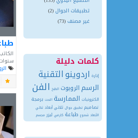
التصنيع اليدوي
(135)
تطبيقات الجوال
(2)
غير مصنف
(73)
الكاتب
كلمات دليلة
سنوات
الرو
التقنية
اردوينو
إنارة
الفن
الرسم
الروبوت
الطبخ
الممارسة
برمجة
الكترونيات
النحت
تصاميم
ثلاثي أبعاد
تطبيق جوال
ثنائي
طباعة
ليزر
الأبعاد
شموع
كارفي
مجسم