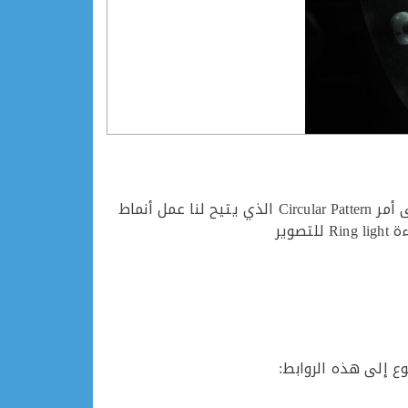
السلام عليكم ورحمة الله وبركاته. في هذه الورشة سوف نستكمل سلسلة دروسFUSION 360 و سوف نتطرق إلى أمر Circular Pattern الذي يتيح لنا عمل أنماط
وير