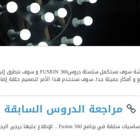
ار جميلة جدا. سوف نستخدم هذا الأمر لتصميم حلقة إضاءة Ring light للتص
مراجعة الدروس السابقة
للإطلاع عليها يرجى الرجوع إلى هذه الروابط: