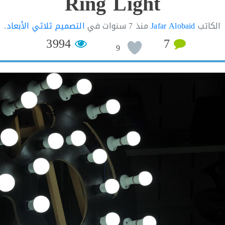
Ring Light
الكاتب
Jafar Alobaid
منذ
7 سنوات
في
التصميم ثلاثي الأبعاد
.
3994
7
9