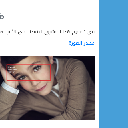
في تصميم هذا المشروع اعتمدنا على الأمر Circular Pattern لتصميم Ring Light و الذي يستخدم في تصوير الأشخاص لإعطاء تأثير جميل جدا على العيون .
مصدر الصورة