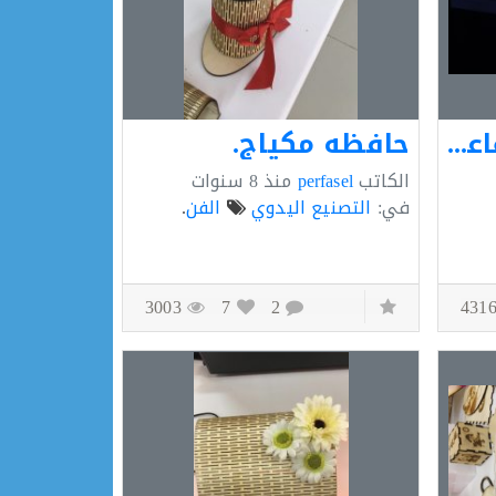
وحدة الإضاءة التفاعلية
حافظه مكياج.
الكاتب
perfasel
منذ
8 سنوات
في:
التصنيع اليدوي
الفن
.
3003
7
2