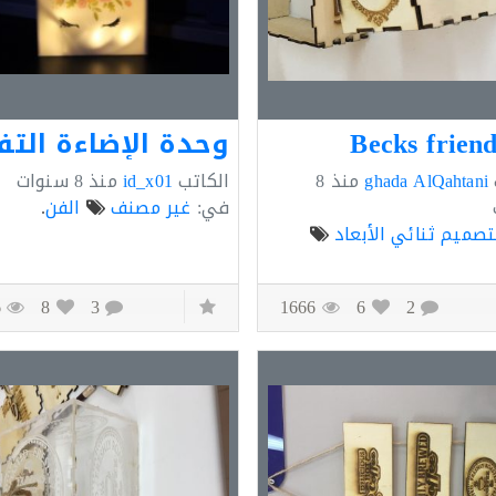
Becks frien
ghada AlQahtani
منذ
8
الكاتب
id_x01
منذ
8 سنوات
في:
غير مصنف
الفن
.
تصميم ثنائي الأبعاد
4316
8
3
1666
6
2