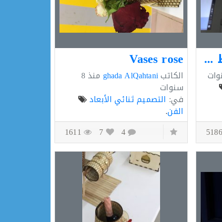
ديكور بسيط لحفظ *Pins
Vases rose
الكاتب
ghada AlQahtani
منذ
8
سنوات
في:
التصميم ثنائي الأبعاد
الفن
.
1611
7
4