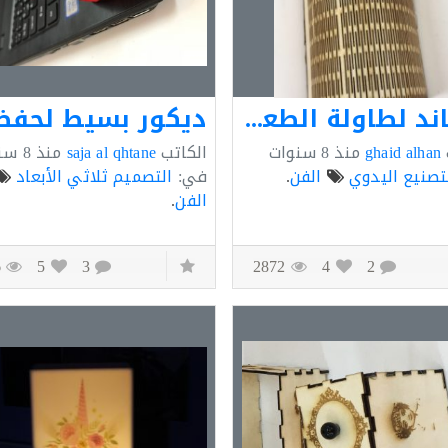
استاند لطاولة الطعام
ghaid alhan
منذ
8 سنوات
الكاتب
saja al qhtane
منذ
8 سنوات
تصنيع اليدوي
الفن
.
في:
التصميم ثلاثي الأبعاد
الفن
.
5186
5
3
2872
4
2