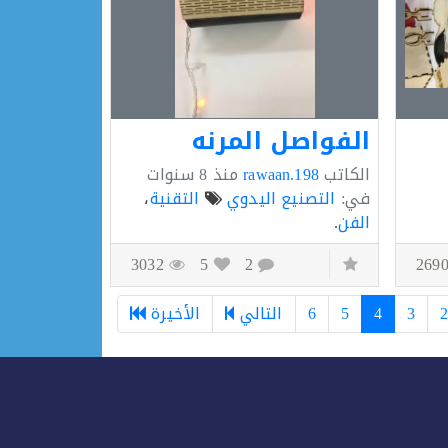
الفواصل المرنه
الكاتب
rawaan.198
منذ
8 سنوات
في:
التصنيع اليدوي
التقنية
،
الفن
.
3032
5
2
3
4
5
6
التالي
الأخيرة