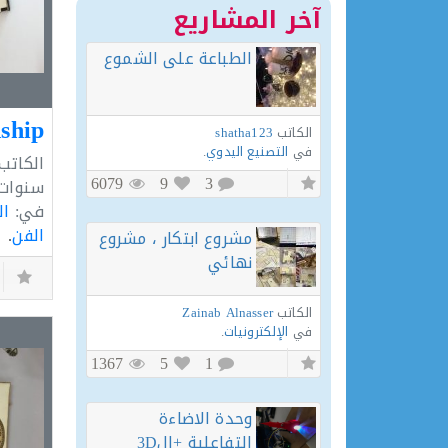
آخر المشاريع
الطباعة على الشموع
dship
الكاتب
shatha123
في
التصنيع اليدوي
.
الكاتب
6079
9
3
سنوات
في:
ال
الفن
.
مشروع ابتكار ، مشروع
نهائي
الكاتب
Zainab Alnasser
في
الإلكترونيات
.
1367
5
1
وحدة الاضاءة
التفاعلية +ال3D