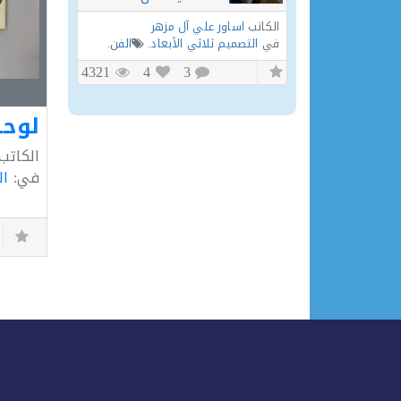
الكاتب
اساور علي آل مزهر
في
التصميم ثلاثي الأبعاد
.
الفن
.
4321
4
3
لوحة
الكاتب
في:
ال