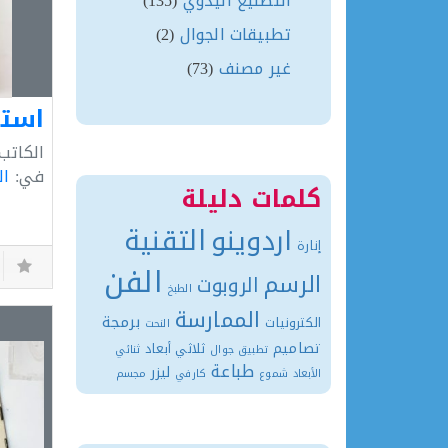
التصنيع اليدوي
(135)
تطبيقات الجوال
(2)
غير مصنف
(73)
الكاتب
في:
ال
كلمات دليلة
التقنية
اردوينو
إنارة
الفن
الرسم
الروبوت
الطبخ
الممارسة
برمجة
الكترونيات
النحت
تصاميم
ثلاثي أبعاد
تطبيق جوال
ثنائي
طباعة
ليزر
الأبعاد
شموع
كارفي
مجسم