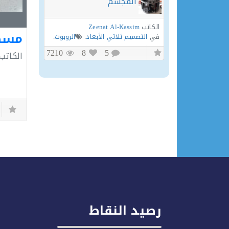
المجسم
الكاتب
Zeenat Al-Kassim
مسط
في
التصميم ثلاثي الأبعاد
.
الروبوت
.
7210
8
5
الكاتب
رصيد النقاط