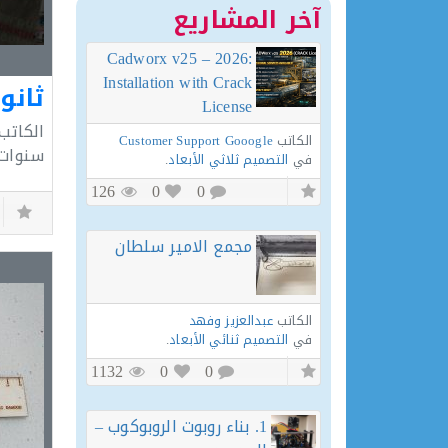
آخر المشاريع
Cadworx v25 – 2026:
Installation with Crack
ثانو
License
الكاتب
الكاتب
Customer Support Gooogle
سنوات
في
التصميم ثلاثي الأبعاد
.
126
0
0
مجمع الامير سلطان
الكاتب
عبدالعزيز وفهد
في
التصميم ثنائي الأبعاد
.
1132
0
0
1. بناء روبوت الروبوكوب –