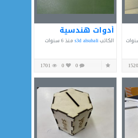
أدوات هندسية
الكاتب
s3d alsuhali
منذ
6 سنوات
1701
0
0