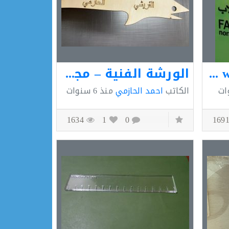
welcome with dextar (ثانوية نورة الجبر)
الورشة الفنية – مجمع الامير سلطان
الكاتب
احمد الحازمي
منذ
6 سنوات
1634
1
0