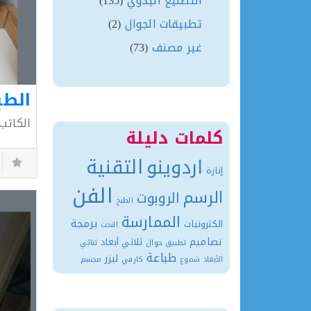
التصنيع اليدوي
(135)
تطبيقات الجوال
(2)
غير مصنف
(73)
الكاتب
كلمات دليلة
التقنية
اردوينو
إنارة
الفن
الرسم
الروبوت
الطبخ
الممارسة
برمجة
الكترونيات
النحت
تصاميم
ثلاثي أبعاد
تطبيق جوال
ثنائي
طباعة
ليزر
الأبعاد
شموع
كارفي
مجسم