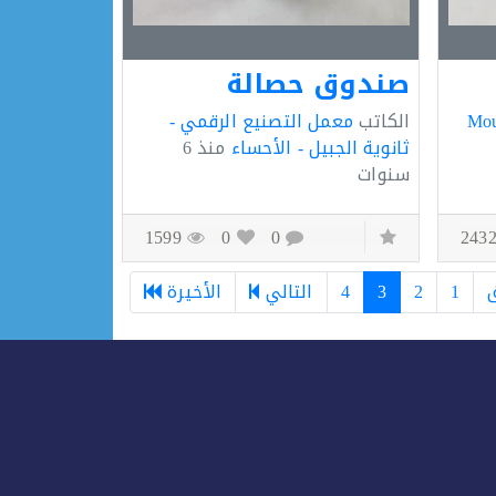
صندوق حصالة
Mou
الكاتب
معمل التصنيع الرقمي -
ثانوية الجبيل - الأحساء
منذ
6
سنوات
1599
0
0
1
2
3
4
التالي
الأخيرة