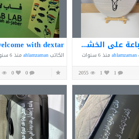
الطباعة على الخشب (ثانوية نورة الجبر )
ahlamzaman
منذ
6 سنوات
الكاتب
ahlamzaman
منذ
6 سنوات
1691
0
0
2055
1
1