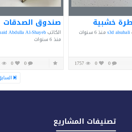
رة خشبية
صندوق الصدقات
s3d alsuhali
منذ
6 سنوات
الكاتب
aid Abdulla Al-Shayeb
منذ
6 سنوات
2432
0
0
1757
0
0
السابق
تصنيفات المشاريع