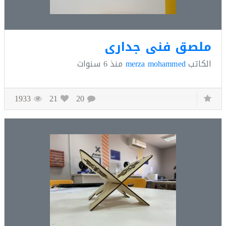
لصق فني جداري
كاتب
merza mohammed
منذ
6 سنوات
1933
21
20