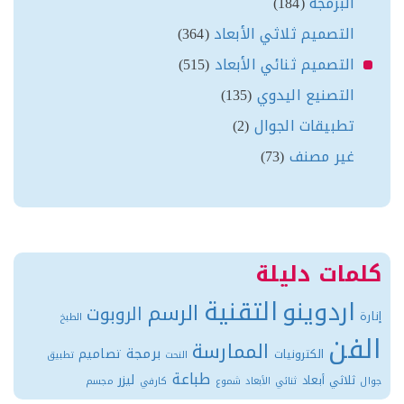
البرمجة
(184)
التصميم ثلاثي الأبعاد
(364)
التصميم ثنائي الأبعاد
(515)
التصنيع اليدوي
(135)
تطبيقات الجوال
(2)
غير مصنف
(73)
مات دليلة
التقنية
اردوينو
الرسم
الروبوت
ة
الطبخ
فن
الممارسة
برمجة
تصاميم
الكترونيات
النحت
تطبيق
طباعة
ليزر
ثلاثي أبعاد
ثنائي الأبعاد
شموع
كارفي
مجسم