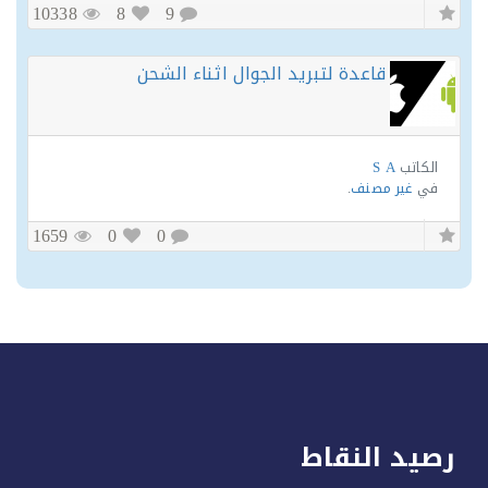
10338
8
9
قاعدة لتبريد الجوال اثناء الشحن
الكاتب
S A
في
غير مصنف
.
1659
0
0
يد النقاط