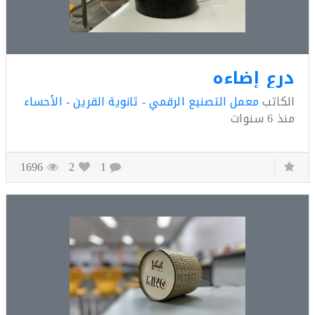
ع إضاءه
كاتب
معمل التصنيع الرقمي - ثانوية القرين - الأحساء
ذ
6 سنوات
1696
2
1