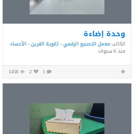
دة إضاءة
كاتب
معمل التصنيع الرقمي - ثانوية القرين - الأحساء
ذ
6 سنوات
1458
2
1