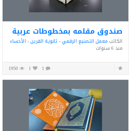
ندوق مقلمه بمخطوطات عربية
كاتب
معمل التصنيع الرقمي - ثانوية القرين - الأحساء
ذ
6 سنوات
1950
1
1