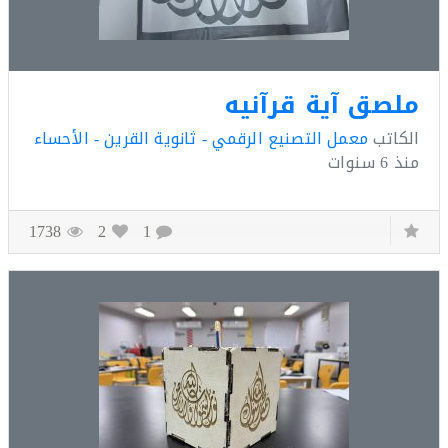
صق آية قرآنيه
كاتب
معمل التصنيع الرقمي - ثانوية القرين - الأحساء
ذ
6 سنوات
1738
2
1